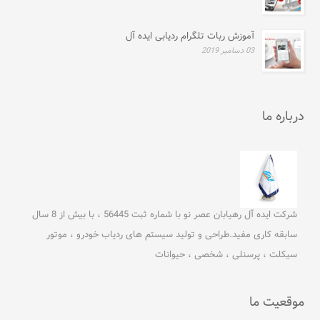
آموزش ربات تلگرام ردیابی ایده آل
03 دسامبر 2019
درباره ما
شرکت ایده آل رهیابان عصر نو با شماره ثبت 56445 ، با بیش از 8 سال
سابقه کاری مفید.طراحی و تولید سیستم های ردیاب خودرو ، موتور
سیکلت ، پرسنلی ، شخصی ، حیوانات
موقعیت ما