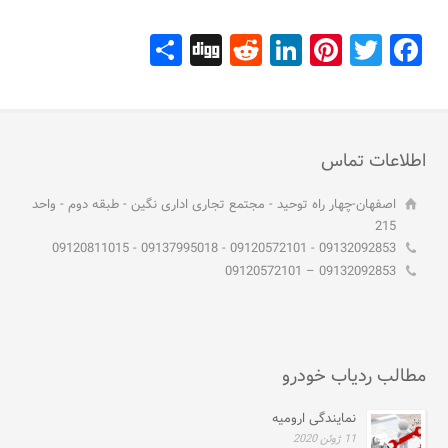
Share
Digg
Reddit
LinkedIn
Pinterest
Facebook
Twitter
اطلاعات تماس
اصفهان-چهار راه توحید - مجتمع تجاری اداری نگین - طبقه دوم - واحد
215
09132092853 - 09120572101 - 09137995018 - 09120811015
09132092853 – 09120572101
مطالب ردیاب خودرو
نمایندگی ارومیه
11 ژوئن 2020