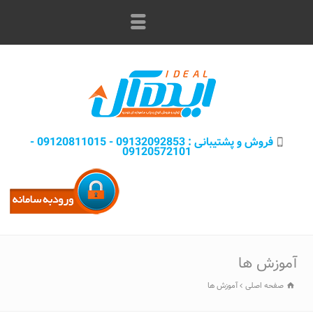
فروش و پشتيبانی : 09132092853 - 09120811015 -
09120572101
آموزش‌ ها
صفحه اصلی
آموزش‌ ها