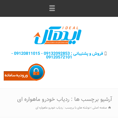
فروش و پشتيبانی : 09132092853 - 09120811015 -
09120572101
آرشیو برچسب ها : ردیاب خودرو ماهواره ای
صفحه اصلی
نوشته های با برچسب : ردیاب خودرو ماهواره ای