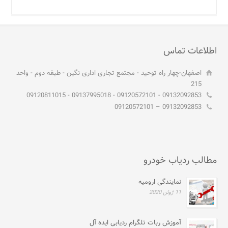
اطلاعات تماس
اصفهان-چهار راه توحید - مجتمع تجاری اداری نگین - طبقه دوم - واحد
215
09132092853 - 09120572101 - 09137995018 - 09120811015
09132092853 – 09120572101
مطالب ردیاب خودرو
نمایندگی ارومیه
11 ژوئن 2020
آموزش ربات تلگرام ردیابی ایده آل