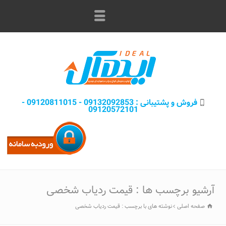
فروش و پشتيبانی : 09132092853 - 09120811015 -
09120572101
آرشیو برچسب ها : قیمت ردیاب شخصی
صفحه اصلی
نوشته های با برچسب : قیمت ردیاب شخصی