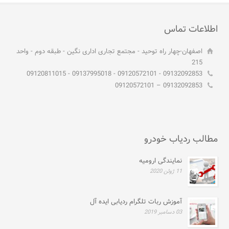
اطلاعات تماس
اصفهان-چهار راه توحید - مجتمع تجاری اداری نگین - طبقه دوم - واحد
215
09132092853 - 09120572101 - 09137995018 - 09120811015
09132092853 – 09120572101
مطالب ردیاب خودرو
نمایندگی ارومیه
11 ژوئن 2020
آموزش ربات تلگرام ردیابی ایده آل
03 دسامبر 2019