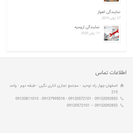
نمایندگی اهواز
27 ژوئن 2019
نمایندگی ارومیه
11 ژوئن 2020
اطلاعات تماس
اصفهان-چهار راه توحید - مجتمع تجاری اداری نگین - طبقه دوم - واحد
215
09132092853 - 09120572101 - 09137995018 - 09120811015
09132092853 – 09120572101