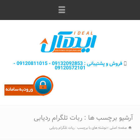
فروش و پشتيبانی : 09132092853 - 09120811015 -
09120572101
آرشیو برچسب ها : ربات تلگرام ردیابی
صفحه اصلی
نوشته های با برچسب : ربات تلگرام ردیابی