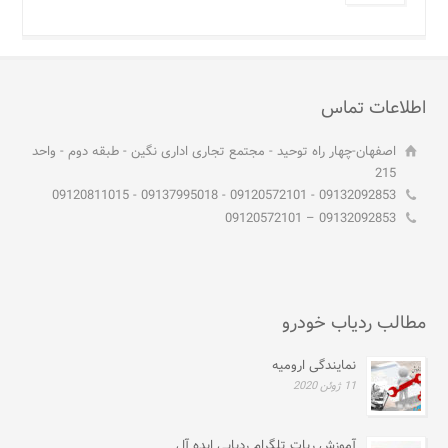
اطلاعات تماس
اصفهان-چهار راه توحید - مجتمع تجاری اداری نگین - طبقه دوم - واحد
215
09132092853 - 09120572101 - 09137995018 - 09120811015
09132092853 – 09120572101
مطالب ردیاب خودرو
نمایندگی ارومیه
11 ژوئن 2020
آموزش ربات تلگرام ردیابی ایده آل