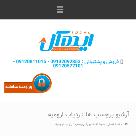
فروش و پشتيبانی : 09132092853 - 09120811015 -
09120572101
آرشیو برچسب ها : ردیاب ارومیه
صفحه اصلی
نوشته های با برچسب : ردیاب ارومیه