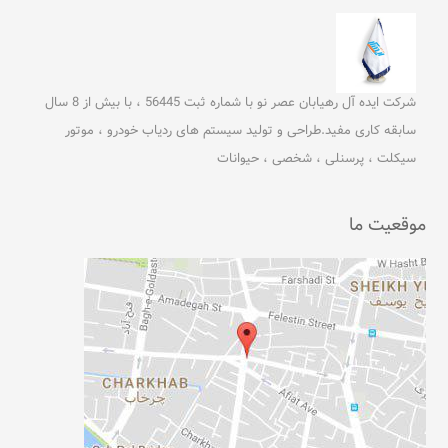
شرکت ایده آل رهیابان عصر نو با شماره ثبت 56445 ، با بیش از 8 سال
سابقه کاری مفید.طراحی و تولید سیستم های ردیاب خودرو ، موتور
سیکلت ، پرسنلی ، شخصی ، حیوانات
موقعیت ما