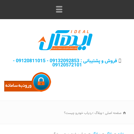
فروش و پشتيبانی : 09132092853 - 09120811015 -
09120572101
صفحه اصلی
وبلاگ
ردیاب خودرو چیست؟