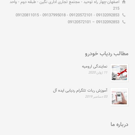
اصفهان-چهار راه توحید - مجتمع تجاری اداری نگین - طبقه دوم - واحد
215
09132092853 - 09120572101 - 09137995018 - 09120811015
09132092853 – 09120572101
مطالب ردیاب خودرو
نمایندگی ارومیه
11 ژوئن 2020
آموزش ربات تلگرام ردیابی ایده آل
03 دسامبر 2019
درباره ما