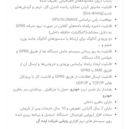
ردیاب درون محدوده‌های جغرافیایی تعریف شده
قابلیت مانیتور کردن عملکرد راننده کنترل گاز، ترمز و گردش‌های
شدید(Eco driving)
موقعیت یابی براساس GPS/GLONASS
قابلیت ذخیره یکماه داده‌های آفلاین در صورت نبود شبکه GPRS
به دلایل مختلف(۴مگابایت حافظه داخلی)
دو ورودی آنالوگ برای ارتباط با سنسورهای آنالوگ مانند وزن،
حجم و …
قابلیت به روز رسانی سیستم عامل دستگاه ها از طریق GPRS و
خواندن لاگ دستگاه
قابلیت ایجاد رخداد براساس ورودی و خروجی‌ها و ارسال آن از
طریق SMS یا GPRS
قابلیت ارسال اطلاعات از طریق GPRS و قابلیت کار با پروتکل
های TCP/IP و UDP/IP
هشدار باز شدن درب
خودرو
، حمل با جرثقیل , برداشتن سر باطری
خودرو
دارای باطری داخلی
دارای 2 سال گارانتی تعویض و 10 سال خدمات پس از فروش
سخت افزار اروپایی اورجینال -دستگاه اسمبل و برنامه ریزی شده
روی سیستم های نرم افزاری
ردیابی
شرکت ایده آل