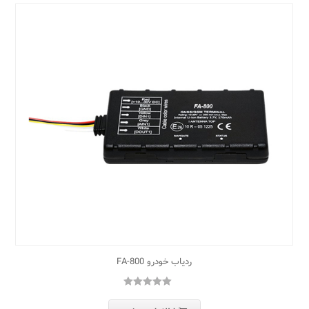
ردیاب خودرو FA-800
5.00
امتیاز
از
5