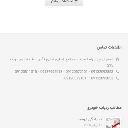
اطلاعات بیشتر
اطلاعات تماس
اصفهان-چهار راه توحید - مجتمع تجاری اداری نگین - طبقه دوم - واحد
215
09132092853 - 09120572101 - 09137995018 - 09120811015
09132092853 – 09120572101
مطالب ردیاب خودرو
نمایندگی ارومیه
11 ژوئن 2020