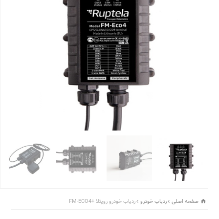
صفحه اصلی
ردیاب خودرو
ردیاب خودرو روپتلا +FM-ECO4