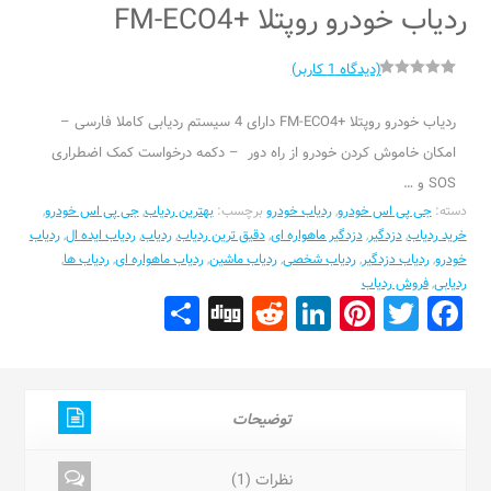
ردیاب خودرو روپتلا +FM-ECO4
(دیدگاه
1
کاربر)
1
امتیازدهی
5.00
از 5 در
ردیاب خودرو روپتلا +FM-ECO4 دارای 4 سیستم ردیابی کاملا فارسی –
امتیازدهی
مشتری
امکان خاموش کردن خودرو از راه دور – دکمه درخواست کمک اضطراری
SOS و …
دسته:
جی پی اس خودرو
,
ردیاب خودرو
برچسب:
بهترین ردیاب
,
جی پی اس خودرو
,
خرید ردیاب
,
دزدگیر
,
دزدگیر ماهواره ای
,
دقیق ترین ردیاب
,
ردیاب
,
ردیاب ایده ال
,
ردیاب
خودرو
,
ردیاب دزدگیر
,
ردیاب شخصی
,
ردیاب ماشین
,
ردیاب ماهواره ای
,
ردیاب ها
,
ردیابی
,
فروش ردیاب
Share
Digg
Reddit
LinkedIn
Pinterest
Facebook
Twitter
توضیحات
نظرات (1)