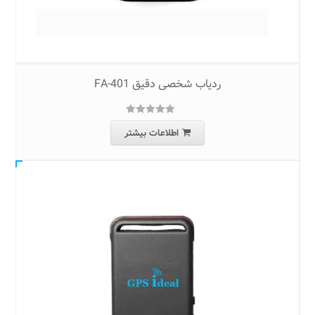
ردیاب شخصی دقیق FA-401
5.00
امتیاز
از
اطلاعات بیشتر
5