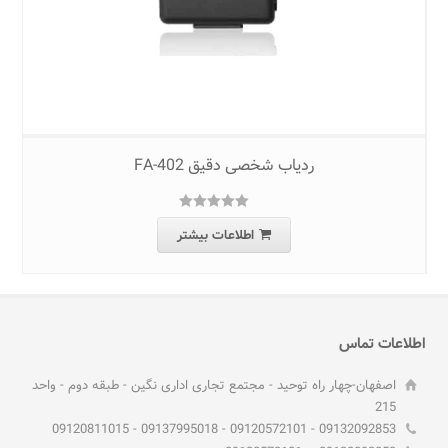
ردیاب شخصی دقیق FA-402
5.00
امتیاز
از
اطلاعات بیشتر
5
اطلاعات تماس
اصفهان-چهار راه توحید - مجتمع تجاری اداری نگین - طبقه دوم - واحد
215
09132092853 - 09120572101 - 09137995018 - 09120811015