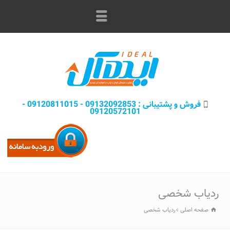
فروش و پشتيبانی : 09132092853 - 09120811015 -
09120572101
ردیاب شخصی
صفحه اصلی
ردیاب شخصی