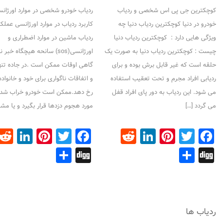
کوچکترین جی پی اس شخصی و ردیاب
ردیاب خودرو شخصی در موارد اورژان
خودرو در دنیا کوچکترین ردیاب دنیا چه
کاربرد ردیاب در موارد اورژانسی عملکر
ویژگی هایی دارد : کوچکترین ردیاب دنیا
ردیاب ماشین در موارد اضطراری و
چیست : کوچکترین ردیاب دنیا به صورت یک
اورژانسی(sos) سانحه هیچگاه خب
حلقه است که غیر قابل برش بوده و برای
گاهی اوقات ممکن است .در جاده تنها
ردیابی افراد مجرم و تحت تعقیب استفاده
و اتفاقات ناگواری برای خود و خانواد
می شود. این ردیاب به دور پای افراد قفل
رخ دهد.ممکن است خودرو خراب شده
می گردد […]
مورد هجوم دزدها قرار بگیرد و یا مش
dIn
terest
Facebook
Twitter
Reddit
LinkedIn
Pinterest
Facebook
Twitter
Share
Digg
Share
Digg
ردیاب ها