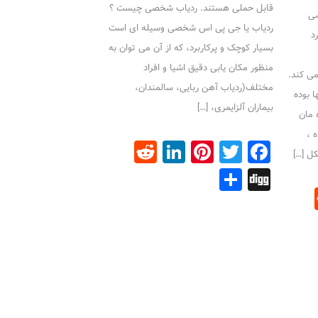
قابل حملی هستند. ردیاب شخصی چیست ؟
سی
ردياب یا جی پی اس شخصی وسيله ای است
د
بسيار کوچک و پرکاربرد، که از آن می توان به
منظور مکان يابی دقيق اشيا و افراد
ر نمی کند.
مختلف(ردیاب آهن ربایی، سالمندان،
 بوده
بیماران آلزایمری، […]
ه مان
 ،
Reddit
LinkedIn
Pinterest
Facebook
Twitter
کل […]
Share
Digg
Reddit
Linke
Pin