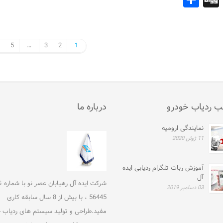
5
…
3
2
1
ب ردیاب خودرو
درباره ما
نمایندگی ارومیه
11 ژوئن 2020
آموزش ربات تلگرام ردیابی ایده
آل
شرکت ایده آل رهیابان عصر نو با شماره 
03 دسامبر 2019
56445 ، با بیش از 8 سال سابقه کاری
مفید.طراحی و تولید سیستم های ردیاب خ