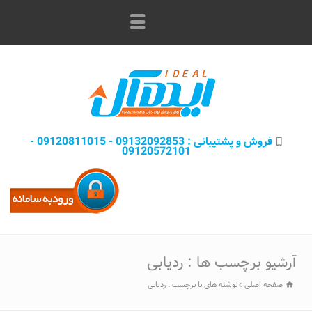
فروش و پشتيبانی : 09132092853 - 09120811015 -
09120572101
آرشیو برچسب ها : ردیابی
صفحه اصلی
نوشته های با برچسب : ردیابی