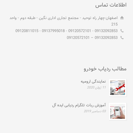
اطلاعات تماس
اصفهان-چهار راه توحید - مجتمع تجاری اداری نگین - طبقه دوم - واحد
215
09132092853 - 09120572101 - 09137995018 - 09120811015
09132092853 – 09120572101
مطالب ردیاب خودرو
نمایندگی ارومیه
11 ژوئن 2020
آموزش ربات تلگرام ردیابی ایده آل
03 دسامبر 2019