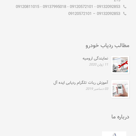
215
09132092853 - 09120572101 - 09137995018 - 09120811015
09132092853 – 09120572101
مطالب ردیاب خودرو
نمایندگی ارومیه
11 ژوئن 2020
آموزش ربات تلگرام ردیابی ایده آل
03 دسامبر 2019
درباره ما