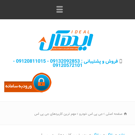
فروش و پشتيبانی : 09132092853 - 09120811015 -
09120572101
صفحه اصلی
جی پی اس خودرو
مهم ترین کاربردهای جی پی اس